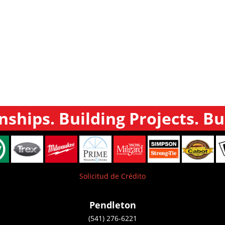
nships. Building Projects. Bu
Solicitud de Crédito
Pendleton
(541) 276-6221