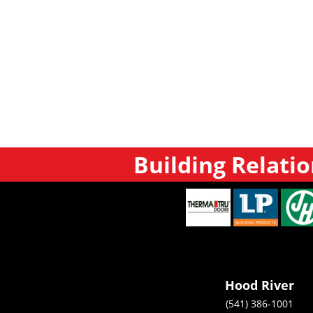
Building Relatio
Hood River
(541) 386-1001